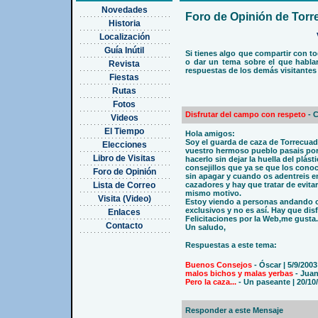
Novedades
Foro de Opinión de Tor
Historia
Localización
Guía Inútil
Si tienes algo que compartir con t
o dar un tema sobre el que hablar
Revista
respuestas de los demás visitantes
Fiestas
Rutas
Fotos
Disfrutar del campo con respeto
- 
Videos
El Tiempo
Hola amigos:
Soy el guarda de caza de Torrecuad
Elecciones
vuestro hermoso pueblo pasais por
Libro de Visitas
hacerlo sin dejar la huella del plás
consejillos que ya se que los conoc
Foro de Opinión
sin apagar y cuando os adentreis en
Lista de Correo
cazadores y hay que tratar de evita
mismo motivo.
Visita (Video)
Estoy viendo a personas andando o
exclusivos y no es así. Hay que dis
Enlaces
Felicitaciones por la Web,me gusta.
Contacto
Un saludo,
Respuestas a este tema:
Buenos Consejos
- Óscar | 5/9/200
malos bichos y malas yerbas
- Juan
Pero la caza...
- Un paseante | 20/10
Responder a este Mensaje