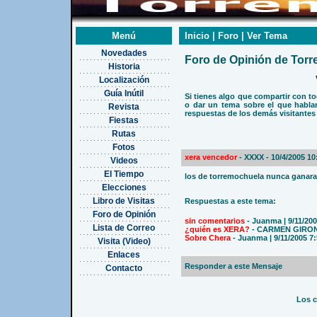
Menú
Inicio | Foro | Ver Tema
Novedades
Foro de Opinión de Tor
Historia
Localización
Guía Inútil
Si tienes algo que compartir con t
o dar un tema sobre el que hablar
Revista
respuestas de los demás visitantes
Fiestas
Rutas
Fotos
xera vencedor
- XXXX - 10/4/2005 1
Videos
El Tiempo
los de torremochuela nunca ganara
Elecciones
Libro de Visitas
Respuestas a este tema:
Foro de Opinión
sin comentarios
- Juanma | 9/11/20
Lista de Correo
¿quién es XERA?
- CARMEN GIRONA
Sobre Chera
- Juanma | 9/11/2005 7
Visita (Video)
Enlaces
Responder a este Mensaje
Contacto
Los c