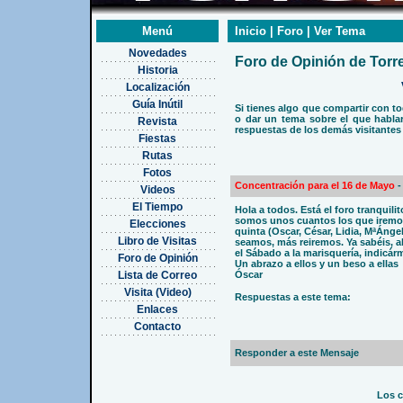
Menú
Inicio | Foro | Ver Tema
Novedades
Foro de Opinión de Tor
Historia
Localización
Guía Inútil
Si tienes algo que compartir con t
o dar un tema sobre el que hablar
Revista
respuestas de los demás visitantes
Fiestas
Rutas
Fotos
Concentración para el 16 de Mayo
-
Videos
El Tiempo
Hola a todos. Está el foro tranquil
somos unos cuantos los que iremos
Elecciones
quinta (Oscar, César, Lidia, MªÁnge
Libro de Visitas
seamos, más reiremos. Ya sabéis, all
el Sábado a la marisquería, indicár
Foro de Opinión
Un abrazo a ellos y un beso a ellas
Lista de Correo
Óscar
Visita (Video)
Respuestas a este tema:
Enlaces
Contacto
Responder a este Mensaje
Los c