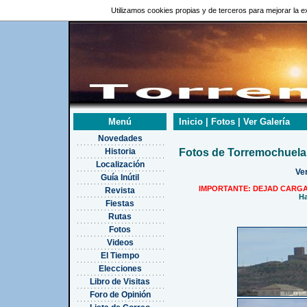
Utilizamos cookies propias y de terceros para mejorar la
Menú
Inicio | Fotos | Ver Galería
Novedades
Historia
Fotos de Torremochuela
Localización
Ve
Guía Inútil
IMPORTANTE: DEJAD CARGA
Revista
Ha
Fiestas
Rutas
Fotos
Videos
El Tiempo
Elecciones
Libro de Visitas
Foro de Opinión