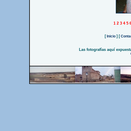
1
2
3
4
5
[
] [
Inicio
Conta
Las fotografías aquí expues